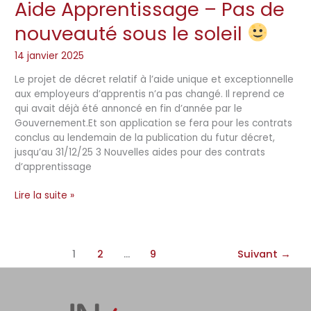
Aide Apprentissage – Pas de
Aide
Apprentissage –
nouveauté sous le soleil
Pas
de
14 janvier 2025
nouveauté
sous
Le projet de décret relatif à l’aide unique et exceptionnelle
le
aux employeurs d’apprentis n’a pas changé. Il reprend ce
soleil
qui avait déjà été annoncé en fin d’année par le
Gouvernement.Et son application se fera pour les contrats
conclus au lendemain de la publication du futur décret,
jusqu’au 31/12/25 3 Nouvelles aides pour des contrats
d’apprentissage
Lire la suite »
1
2
…
9
Suivant
→