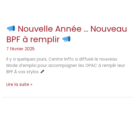
Nouvelle Année … Nouveau
Nouvelle
BPF à remplir
Année
…
7 février 2025
Nouveau
BPF
Il y a quelques jours, Centre Inffo a diffusé le nouveau
à
Mode d’emploi pour accompagner les OPAC à remplir leur
remplir
BPF.À vos stylos
Lire la suite »