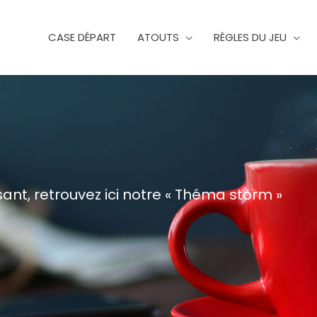
CASE DÉPART
ATOUTS
RÈGLES DU JEU
ant, retrouvez ici notre « Théma storm »