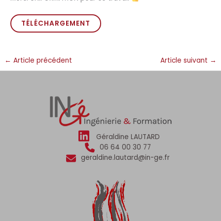
TÉLÉCHARGEMENT
←
Article précédent
Article suivant
→
Géraldine LAUTARD
06 64 00 30 77
geraldine.lautard@in-ge.fr