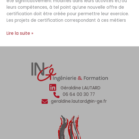
été significativement modifiés dans leurs activités et/ou
avant
leurs compétences, à tel point qu’une nouvelle offre de
en
certification doit être créée pour permettre leur exercice.
2022
Les projets de certification correspondant à ces métiers
Lire la suite »
Géraldine LAUTARD
06 64 00 30 77
geraldine.lautard@in-ge.fr