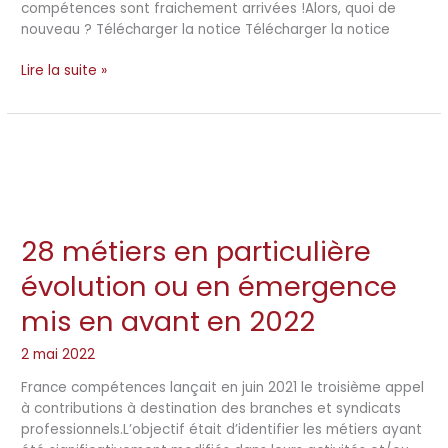
notices
compétences sont fraichement arrivées !Alors, quoi de
nouveau ? Télécharger la notice Télécharger la notice
Lire la suite »
28 métiers en particulière
28
métiers
évolution ou en émergence
en
particulière
mis en avant en 2022
évolution
ou
2 mai 2022
en
France compétences lançait en juin 2021 le troisième appel
émergence
à contributions à destination des branches et syndicats
mis
professionnels.L’objectif était d’identifier les métiers ayant
en