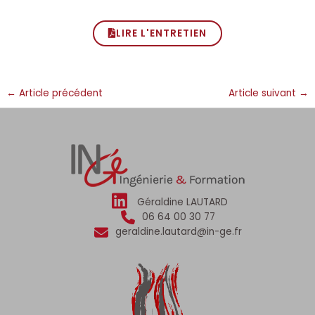
LIRE L'ENTRETIEN
←
Article précédent
Article suivant
→
Géraldine LAUTARD
06 64 00 30 77
geraldine.lautard@in-ge.fr